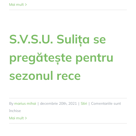
OBICEIURI
Mai mult
2021
S.V.S.U. Sulița se
pregătește pentru
sezonul rece
By
marius mihai
|
decembrie 20th, 2021
|
Stiri
|
Comentariile sunt
pentru
închise
S.V.S.U.
Mai mult
Sulița
se