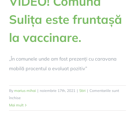
VIDEO! Comuna
lui
Sulița este fruntașă
la vaccinare.
„În comunele unde am fost prezenți cu caravana
mobilă procentul a evoluat pozitiv”
By
marius mihai
|
noiembrie 17th, 2021
|
Stiri
|
Comentariile sunt
pentru
închise
VIDEO!
Mai mult
Comuna
Sulița
este
fruntașă