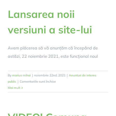
pregătește
pentru
Lansarea noii
sezonul
rece
versiuni a site-lui
Avem plăcerea să vă anunțăm că începând de
astăzi, 22 noiembrie 2021, este funcțional noul
By
marius mihai
|
noiembrie 22nd, 2021
|
Anunturi de interes
pentru
public
|
Comentariile sunt închise
Lansarea
Mai mult
noii
versiuni
a
site-