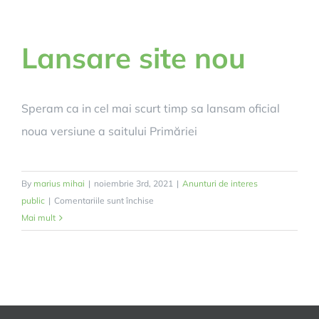
O
NOUA
ETAPA
Lansare site nou
DE
DEZVOLTARE
Speram ca in cel mai scurt timp sa lansam oficial
noua versiune a saitului Primăriei
By
marius mihai
|
noiembrie 3rd, 2021
|
Anunturi de interes
pentru
public
|
Comentariile sunt închise
Lansare
Mai mult
site
nou