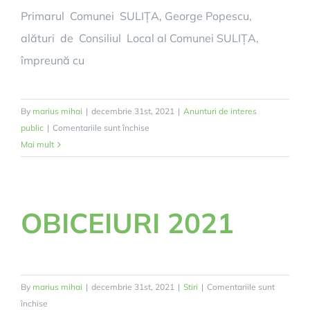
Primarul Comunei SULIȚA, George Popescu,
alături de Consiliul Local al Comunei SULIȚA,
împreună cu
By
marius mihai
|
decembrie 31st, 2021
|
Anunturi de interes
pentru
public
|
Comentariile sunt închise
AN
Mai mult
NOU
CU
BUCURII
OBICEIURI 2021
By
marius mihai
|
decembrie 31st, 2021
|
Stiri
|
Comentariile sunt
pentru
închise