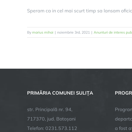
Speram ca in cel mai scurt timp sa lansam oficia
By
marius mihai
|
noiembrie 3rd, 2021
|
Anunturi de interes pub
PRIMĂRIA COMUNEI SULIȚA
PROGR
str. Principală nr. 94,
Program
717370, jud. Botoșani
departa
Telefon: 0231.573.112
a fost 