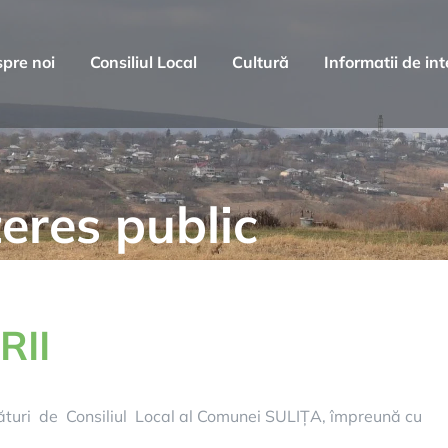
pre noi
Consiliul Local
Cultură
Informatii de int
eres public
RII
turi de Consiliul Local al Comunei SULIȚA, împreună cu