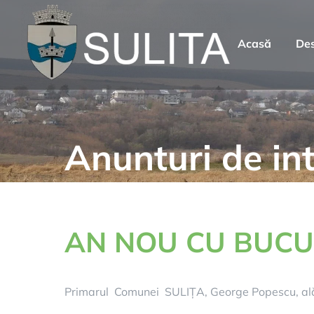
Skip
to
Acasă
Des
content
Anunturi de int
AN NOU CU BUCU
Primarul Comunei SULIȚA, George Popescu, ală