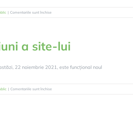
pentru
blic
|
Comentariile sunt închise
AN
NOU
CU
BUCURII
uni a site-lui
tăzi, 22 noiembrie 2021, este funcțional noul
pentru
ublic
|
Comentariile sunt închise
Lansarea
noii
versiuni
a
site-
lui