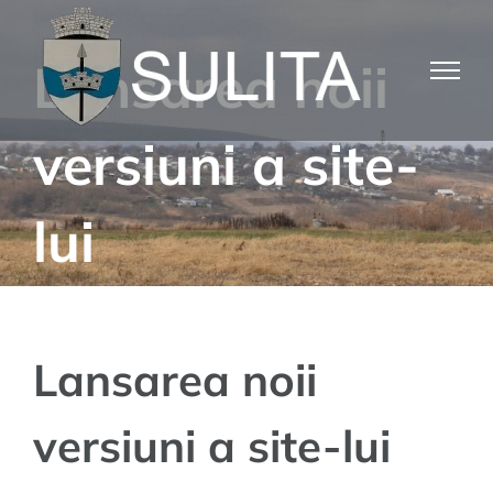
Skip
to
Lansarea noii
content
versiuni a site-
lui
Lansarea noii
versiuni a site-lui