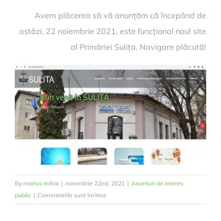
Avem plăcerea să vă anunțăm că începând de
astăzi, 22 noiembrie 2021, este funcțional noul site
al Primăriei Sulița. Navigare plăcută!
By
marius mihai
|
noiembrie 22nd, 2021
|
Anunturi de interes
pentru
public
|
Comentariile sunt închise
Lansarea
noii