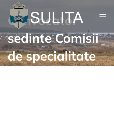
Skip
to
Convocator
content
sedinte Comisii
de specialitate