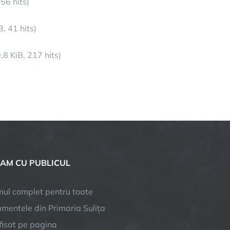
56 hits)
, 41 hits)
,8 KiB, 217 hits)
AM CU PUBLICUL
ul complet pentru toate
mentele din Primaria Sulița
afisat pe pagina