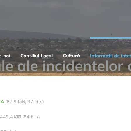
e noi
Consiliul Local
Cultură
Informatii de inte
 ale incidentelor 
NA
(87,9 KiB, 97 hits)
449,4 KiB, 84 hits)