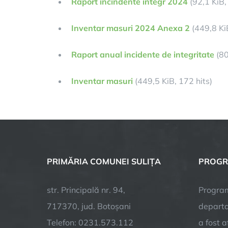
Raport incindente integr 2024
(92,1 KiB, 
Inventar masuri 2024 Anexa 2
(449,8 KiB
Raport anual incidente de integritate
(80
Inventar masuri
(449,5 KiB, 172 hits)
PRIMĂRIA COMUNEI SULIȚA
PROGR
str. Principală nr. 94,
Program
717370, jud. Botoșani
departa
Telefon: 0231.573.112
a fost 