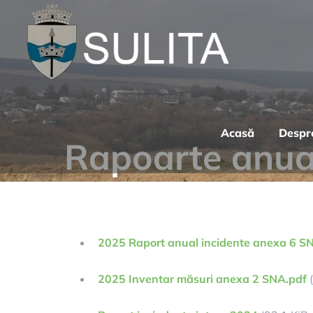
Skip
to
content
Acasă
Despr
Rapoarte anuale
2025 Raport anual incidente anexa 6 S
2025 Inventar măsuri anexa 2 SNA.pdf
(