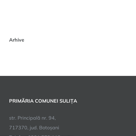
Arhive
PRIMĂRIA COMUNEI SULIȚA
str. Principală nr. 94,
717370, jud. Botoșani