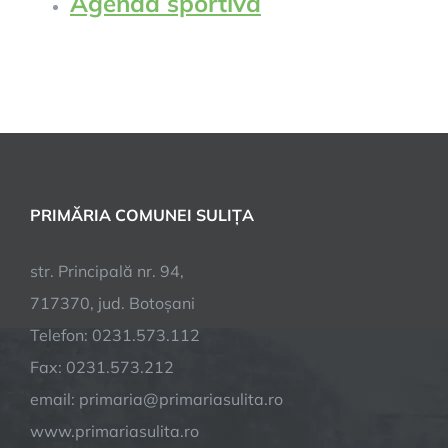
Agenda sportiva
PRIMĂRIA COMUNEI SULIȚA
str. Principală nr. 94,
717370, jud. Botoșani
Telefon: 0231.573.112
Fax: 0231.573.212
email: primaria@primariasulita.ro
www.primariasulita.ro