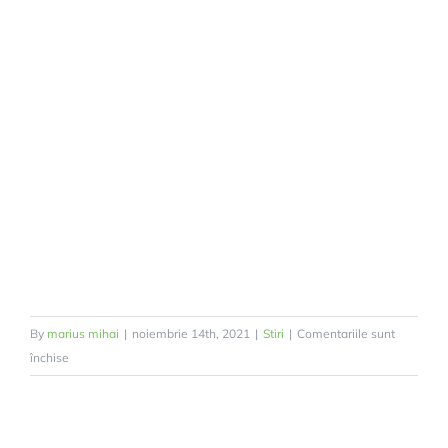
By
marius mihai
|
noiembrie 14th, 2021
|
Stiri
|
Comentariile sunt
pentru
închise
COMUNA
SULIȚA,
O