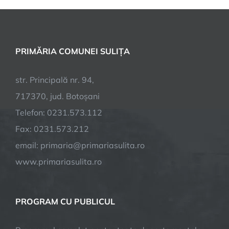
NOUA
ETAPA
DE
DEZVOLTARE
PRIMĂRIA COMUNEI SULIȚA
str. Principală nr. 94,
717370, jud. Botoșani
Telefon: 0231.573.112
Fax: 0231.573.212
email: primaria@primariasulita.ro
www.primariasulita.ro
PROGRAM CU PUBLICUL