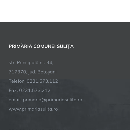
PRIMĂRIA COMUNEI SULIȚA
str. Principală nr. 94,
717370, jud. Botoșani
Telefon: 0231.573.112
Fax: 0231.573.212
email: primaria@primariasulita.ro
www.primariasulita.ro