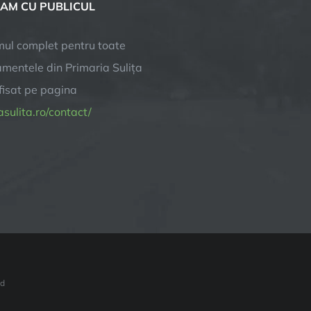
AM CU PUBLICUL
ul complet pentru toate
mentele din Primaria Sulița
afisat pe pagina
sulita.ro/contact/
ed