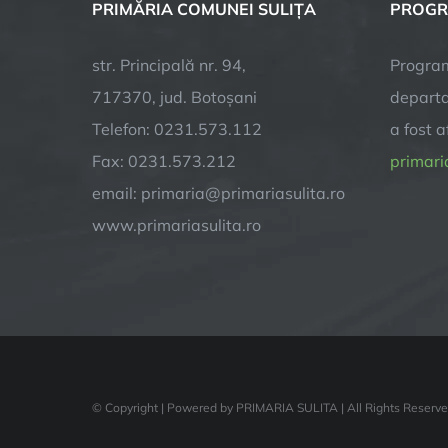
PRIMĂRIA COMUNEI SULIȚA
PROGR
str. Principală nr. 94,
Program
717370, jud. Botoșani
departa
Telefon: 0231.573.112
a fost 
Fax: 0231.573.212
primaria
email: primaria@primariasulita.ro
www.primariasulita.ro
© Copyright
| Powered by PRIMARIA SULITA | All Rights Reserv