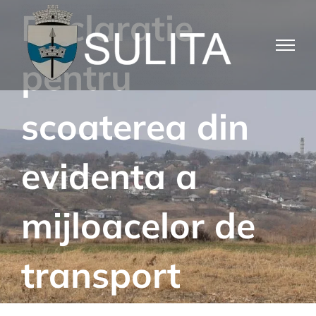
Skip
Declaratie
to
content
pentru
scoaterea din
evidenta a
mijloacelor de
transport