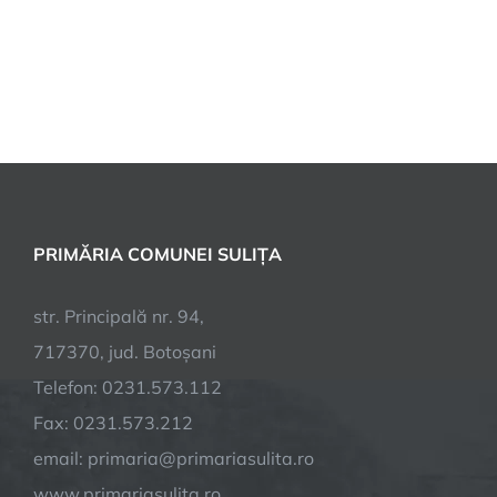
PRIMĂRIA COMUNEI SULIȚA
str. Principală nr. 94,
717370, jud. Botoșani
Telefon: 0231.573.112
Fax: 0231.573.212
email: primaria@primariasulita.ro
www.primariasulita.ro