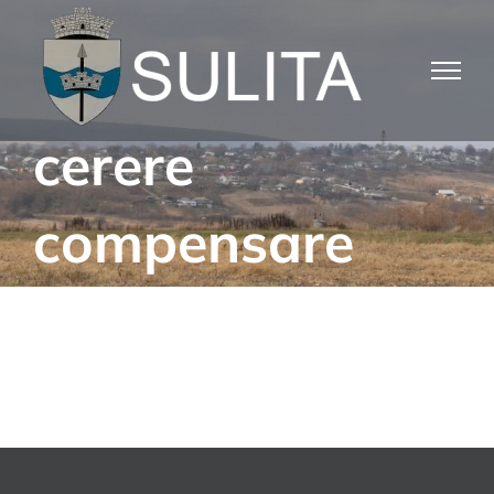
Skip
to
content
cerere
compensare