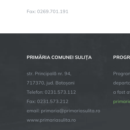
Fax: 0269.701.191
PRIMĂRIA COMUNEI SULIȚA
PROGR
str. Principală nr. 94,
Program
717370, jud. Botoșani
departa
Telefon: 0231.573.112
a fost 
Fax: 0231.573.212
primaria
email: primaria@primariasulita.ro
www.primariasulita.ro