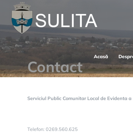
Skip
to
content
Acasă
Despr
Contact
Serviciul Public Comunitar Local de Evidenta 
Telefon: 0269.560.625