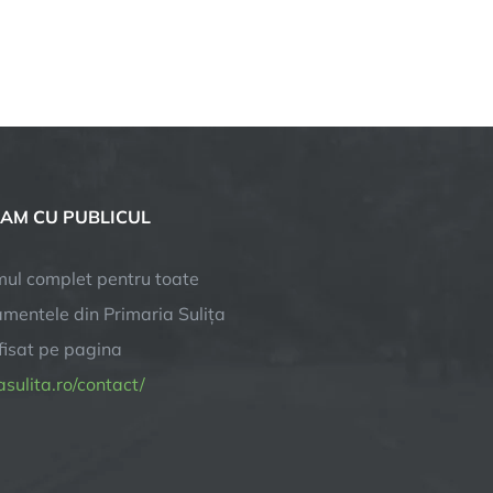
AM CU PUBLICUL
ul complet pentru toate
mentele din Primaria Sulița
afisat pe pagina
sulita.ro/contact/