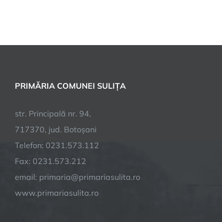
PRIMĂRIA COMUNEI SULIȚA
str. Principală nr. 94,
717370, jud. Botoșani
Telefon: 0231.573.112
Fax: 0231.573.212
email: primaria@primariasulita.ro
www.primariasulita.ro