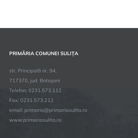
PRIMĂRIA COMUNEI SULIȚA
str. Principală nr. 94,
717370, jud. Botoșani
Telefon: 0231.573.112
Fax: 0231.573.212
email: primaria@primariasulita.ro
www.primariasulita.ro