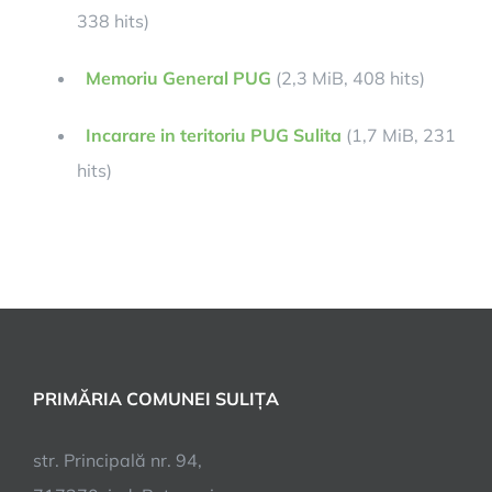
338 hits)
Memoriu General PUG
(2,3 MiB, 408 hits)
Incarare in teritoriu PUG Sulita
(1,7 MiB, 231
hits)
PRIMĂRIA COMUNEI SULIȚA
str. Principală nr. 94,