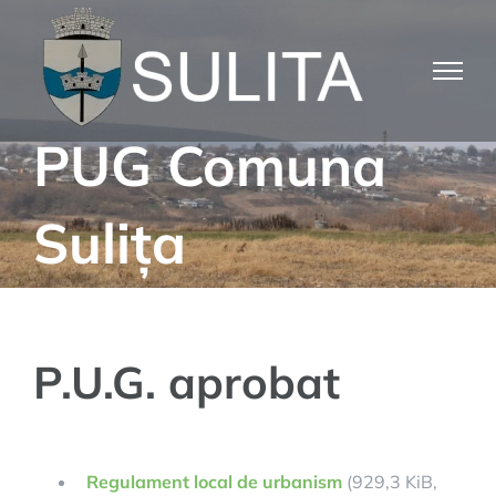
Skip
to
content
PUG Comuna
Sulița
P.U.G. aprobat
Regulament local de urbanism
(929,3 KiB,