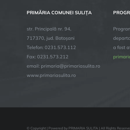
PRIMĂRIA COMUNEI SULIȚA
PROGR
str. Principală nr. 94,
Program
717370, jud. Botoșani
departa
Telefon: 0231.573.112
a fost 
Fax: 0231.573.212
primaria
email: primaria@primariasulita.ro
www.primariasulita.ro
© Copyright
| Powered by PRIMARIA SULITA | All Rights Reserv