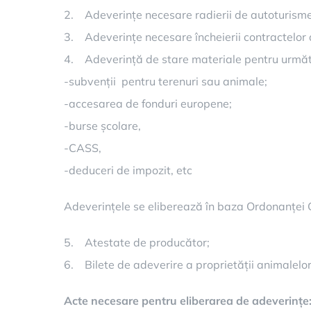
2. Adeverințe necesare radierii de autoturisme
3. Adeverințe necesare încheierii contractelor de
4. Adeverință de stare materiale pentru următ
-subvenții pentru terenuri sau animale;
-accesarea de fonduri europene;
-burse școlare,
-CASS,
-deduceri de impozit, etc
Adeverințele se eliberează în baza Ordonanței Gu
5. Atestate de producător;
6. Bilete de adeverire a proprietății animalelor
Acte necesare pentru eliberarea de adeverințe