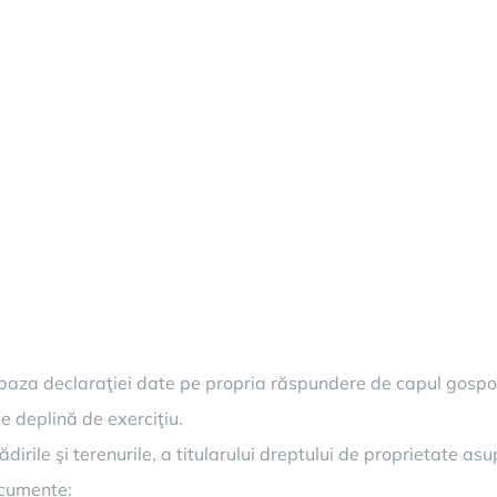
pe baza declaraţiei date pe propria răspundere de capul gospo
e deplină de exerciţiu.
clădirile şi terenurile, a titularului dreptului de proprietate 
ocumente: