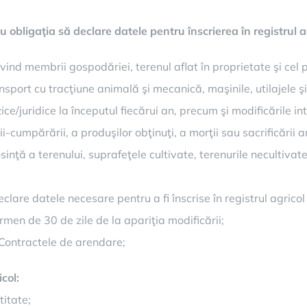
au obligaţia să declare datele pentru înscrierea în registrul 
ind membrii gospodăriei, terenul aflat în proprietate şi cel pe
sport cu tracţiune animală şi mecanică, maşinile, utilajele şi i
ce/juridice la începutul fiecărui an, precum şi modificările in
cumpărării, a produşilor obţinuţi, a morţii sau sacrificării anim
inţă a terenului, suprafeţele cultivate, terenurile necultivat
eclare datele necesare pentru a fi înscrise în registrul agricol
ermen de 30 de zile de la apariţia modificării;
 Contractele de arendare;
col:
titate;