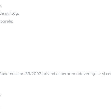
;
 utilități;
oarele:
vernului nr. 33/2002 privind eliberarea adeverințelor și cert
;
: