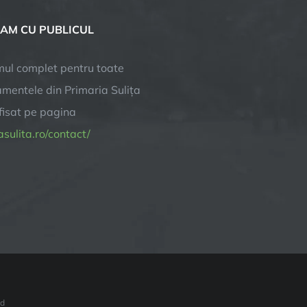
AM CU PUBLICUL
ul complet pentru toate
mentele din Primaria Sulița
afisat pe pagina
sulita.ro/contact/
ed