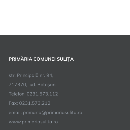
PRIMĂRIA COMUNEI SULIȚA
str. Principală nr. 94,
717370, jud. Botoșani
Telefon: 0231.573.112
Fax: 0231.573.212
email: primaria@primariasulita.ro
www.primariasulita.ro