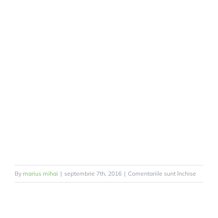
pentru
By
marius mihai
|
septembrie 7th, 2016
|
Comentariile sunt închise
Certific
Urbani