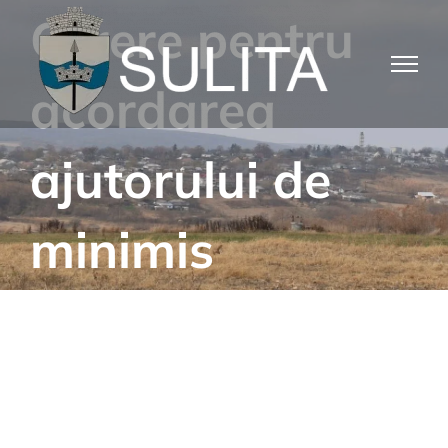
Skip
Cerere pentru
to
content
acordarea
ajutorului de
minimis