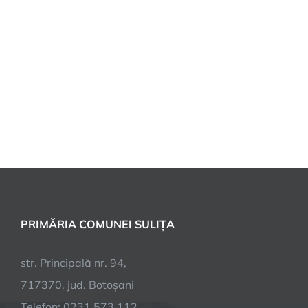
PRIMĂRIA COMUNEI SULIȚA
str. Principală nr. 94,
717370, jud. Botoșani
Telefon: 0231.573.112